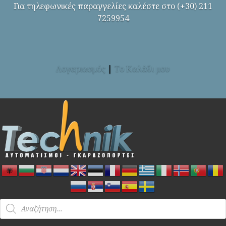
Για τηλεφωνικές παραγγελίες καλέστε στο (+30) 211
7259954
Λογαριασμός
|
Το Καλάθι μου
Products
search