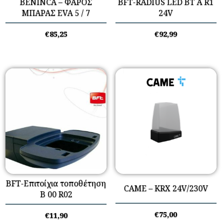
BENINCA – ΦΑΡΟΣ
BFT-RADIUS LED BT A R1
ΜΠΑΡΑΣ EVA 5 / 7
24V
€
85,25
€
92,99
BFT-Επιτοίχια τοποθέτηση
CAME – KRX 24V/230V
B 00 R02
€
75,00
€
11,90