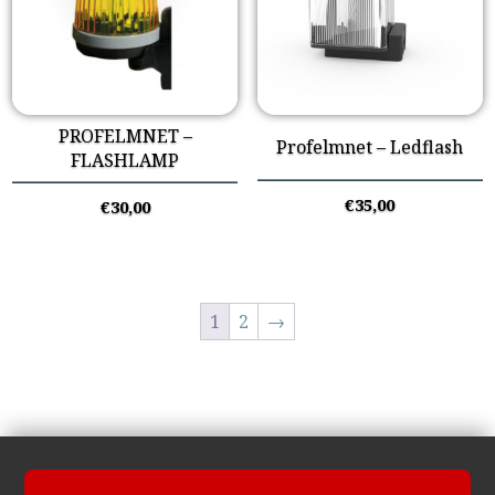
PROFELMNET –
Profelmnet – Ledflash
FLASHLAMP
€
35,00
€
30,00
1
2
→