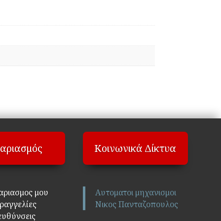
αριασμός
Κοινωνικά Δίκτυα
αριασμος μου
Αυτοματοι μηχανισμοι
ραγγελίες
Νικος Πανταζοπουλος
ευθύνσεις