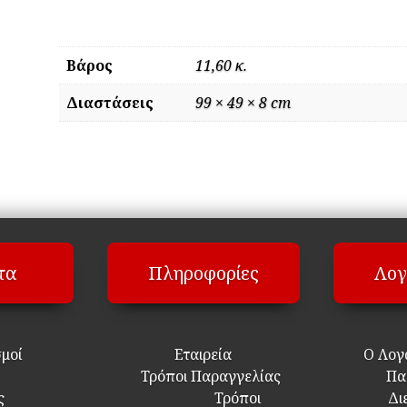
Βάρος
11,60 κ.
Διαστάσεις
99 × 49 × 8 cm
τα
Πληροφορίες
Λογ
σμοί
Εταιρεία
Ο Λογ
Τρόποι Παραγγελίας
Πα
ς
Τρόποι
Δι