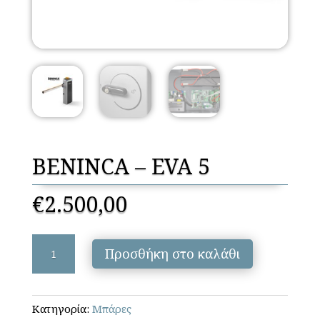
BENINCA – EVA 5
€
2.500,00
BENINCA
Προσθήκη στο καλάθι
-
EVA
5
Κατηγορία:
Μπάρες
ποσότητα