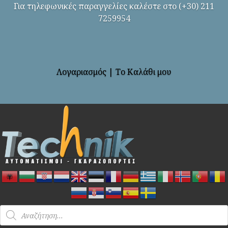
Για τηλεφωνικές παραγγελίες καλέστε στο (+30) 211
7259954
Λογαριασμός
|
Το Καλάθι μου
Products
search