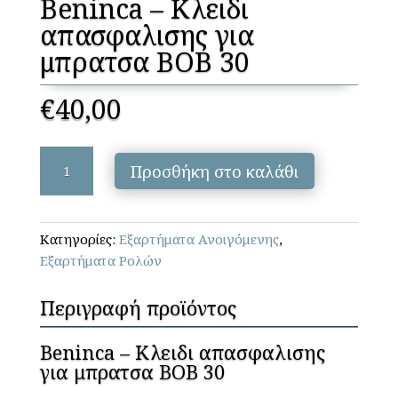
Beninca – Κλειδι
απασφαλισης για
μπρατσα BOB 30
€
40,00
Beninca
Προσθήκη στο καλάθι
-
Κλειδι
απασφαλισης
Κατηγορίες:
Εξαρτήματα Ανοιγόμενης
,
για
Εξαρτήματα Ρολών
μπρατσα
BOB
Περιγραφή προϊόντος
30
ποσότητα
Beninca – Κλειδι απασφαλισης
για μπρατσα BOB 30