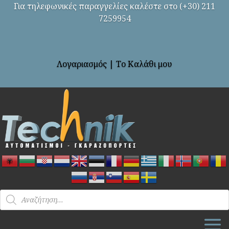
Για τηλεφωνικές παραγγελίες καλέστε στο (+30) 211
7259954
Λογαριασμός
|
Το Καλάθι μου
Products
search