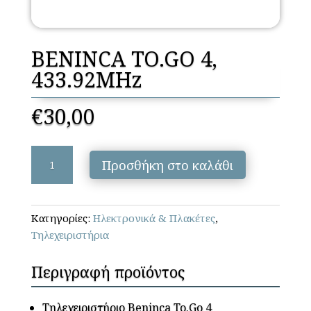
BENINCA TO.GO 4,
433.92MHz
€
30,00
BENINCA
Προσθήκη στο καλάθι
TO.GO
4,
433.92MHz
Κατηγορίες:
Ηλεκτρονικά & Πλακέτες
,
ποσότητα
Τηλεχειριστήρια
Περιγραφή προϊόντος
Τηλεχειριστήριο Beninca To.Go 4