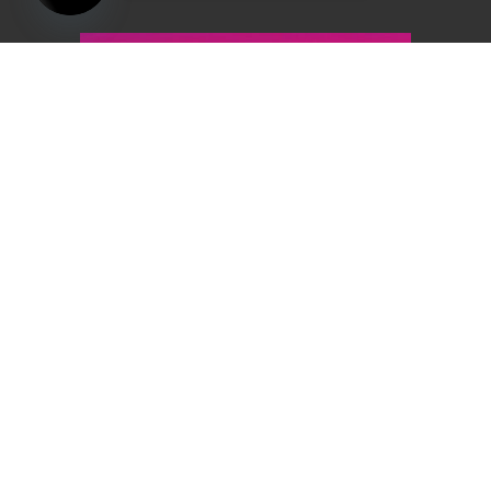
Open
chaty