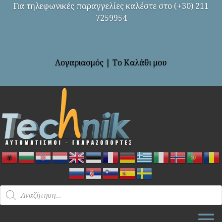
Για τηλεφωνικές παραγγελίες καλέστε στο (+30) 211
7259954
Λογαριασμός
|
Το Καλάθι μου
Products
search