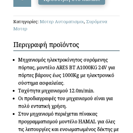
-
ARES
BT
Κατηγορίες:
Μοτερ Αυτοματισμοι
,
Συρόμενα
A1000KG
Μοτερ
KIT
ποσότητα
Περιγραφή προϊόντος
Μηχανισμός ηλεκτροκίνητος συρόμενης
πόρτας, μοντέλο ARES BT A1000KG 24V για
πόρτες βάρους έως 1000Kg με ηλεκτρονικό
σύστημα ασφαλείας.
Ταχύτητα μηχανισμού 12.0m/min.
Οι προδιαγραφές του μηχανισμού είναι για
πολύ εντατική χρήση.
Στον μηχανισμό περιέχεται πίνακας
προγραμματισμού μοντέλο HAMAL για όλες
τις λειτουργίες και ενσωματωμένος δέκτης με