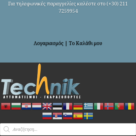
Για τηλεφωνικές παραγγελίες καλέστε στο (+30) 211
7259954
Λογαριασμός
|
Το Καλάθι μου
Products
search