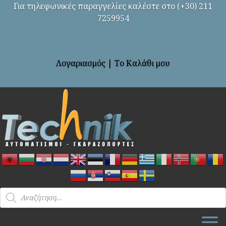
Για τηλεφωνικές παραγγελίες καλέστε στο (+30) 211
7259954
Λογαριασμός
|
Το Καλάθι μου
Products
search