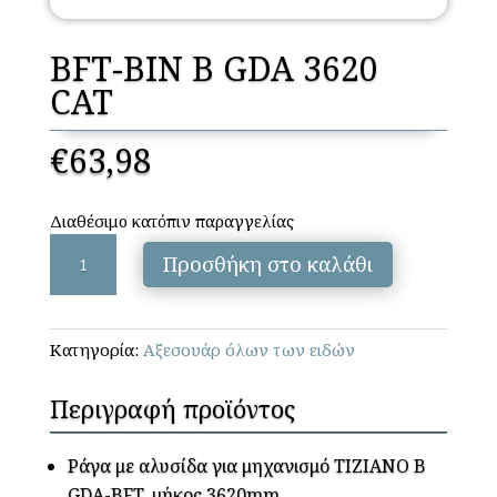
BFT-BIN B GDA 3620
CAT
€
63,98
Διαθέσιμο κατόπιν παραγγελίας
BFT-
Προσθήκη στο καλάθι
BIN
B
GDA
Κατηγορία:
Αξεσουάρ όλων των ειδών
3620
CAT
Περιγραφή προϊόντος
ποσότητα
Ράγα με αλυσίδα για μηχανισμό TIZIANO B
GDA-BFT, μήκος 3620mm.