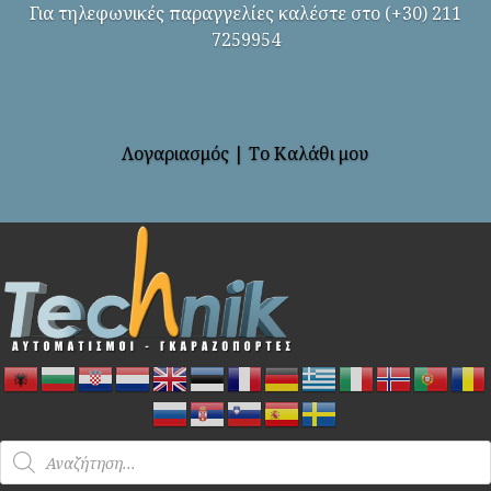
Για τηλεφωνικές παραγγελίες καλέστε στο (+30) 211
7259954
Λογαριασμός
|
Το Καλάθι μου
Products
search