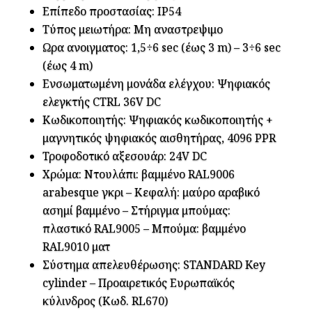
Επίπεδο προστασίας: IP54
Τύπος μειωτήρα: Μη αναστρεψιμο
Ωρα ανοιγματος: 1,5÷6 sec (έως 3 m) – 3÷6 sec
(έως 4 m)
Ενσωματωμένη μονάδα ελέγχου: Ψηφιακός
ελεγκτής CTRL 36V DC
Κωδικοποιητής: Ψηφιακός κωδικοποιητής +
μαγνητικός ψηφιακός αισθητήρας, 4096 PPR
Τροφοδοτικό αξεσουάρ: 24V DC
Χρώμα: Ντουλάπι: βαμμένο RAL9006
arabesque γκρι – Κεφαλή: μαύρο αραβικό
ασημί βαμμένο – Στήριγμα μπούμας:
πλαστικό RAL9005 – Μπούμα: βαμμένο
RAL9010 ματ
Σύστημα απελευθέρωσης: STANDARD Key
cylinder – Προαιρετικός Ευρωπαϊκός
κύλινδρος (Κωδ. RL670)