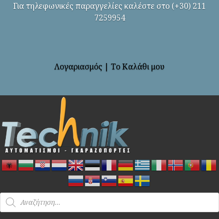
Για τηλεφωνικές παραγγελίες καλέστε στο (+30) 211
7259954
Λογαριασμός
|
Το Καλάθι μου
Products
search