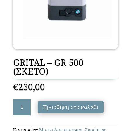
GRITAL – GR 500
(ΣΚΕΤΟ)
€
230,00
GRITAL
Προσθήκη στο καλάθι
–
GR
500
Κατηγορίες:
Μοτερ Αυτοματισμοι
,
Συρόμενα
(ΣΚΕΤΟ)