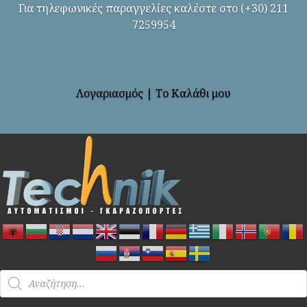
Για τηλεφωνικές παραγγελίες καλέστε στο (+30) 211
7259954
Λογαριασμός
|
Το Καλάθι μου
Products
search