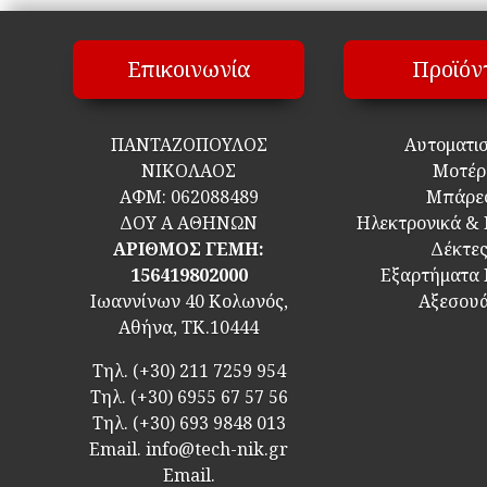
Επικοινωνία
Προϊόν
ΠΑΝΤΑΖΟΠΟΥΛΟΣ
Αυτοματι
ΝΙΚΟΛΑΟΣ
Μοτέρ
ΑΦΜ:
062088489
Μπάρε
ΔΟΥ Α ΑΘΗΝΩΝ
Ηλεκτρονικά &
ΑΡΙΘΜΟΣ ΓΕΜΗ:
Δέκτε
156419802000
Εξαρτήματα
Ιωαννίνων 40 Κολωνός,
Αξεσου
Αθήνα, ΤΚ.10444
Τηλ.
(+30) 211 7259 954
Τηλ.
(+30) 6955 67 57 56
Τηλ.
(+30) 693 9848 013
Email.
info@tech-nik.gr
Email.