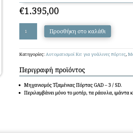
€
1.395,00
GRITAL
Προσθήκη στο καλάθι
-
ΜΗΧΑΝΙΣΜΟΣ
ΓΙΑ
Κατηγορίες:
Αυτοματισμοί Κιτ για γυάλινες πόρτες
,
Μο
GAD
–
Περιγραφή προϊόντος
3
/
SD
Μηχανισμός Τζαμένιας Πόρτας GAD – 3 / SD.
ποσότητα
Περιλαμβάνει μόνο το μοτέρ, τα ράουλα, ιμάντα 