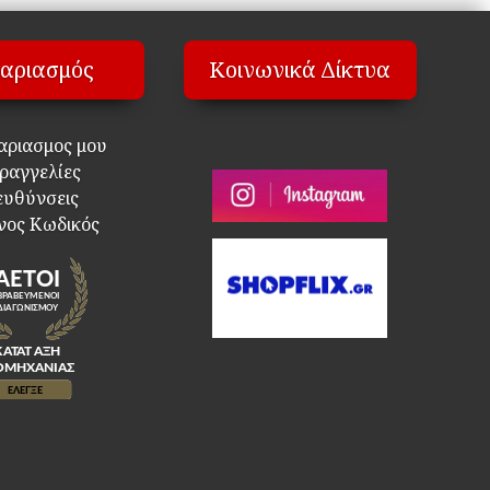
αριασμός
Κοινωνικά Δίκτυα
αριασμος μου
ραγγελίες
ευθύνσεις
νος Κωδικός