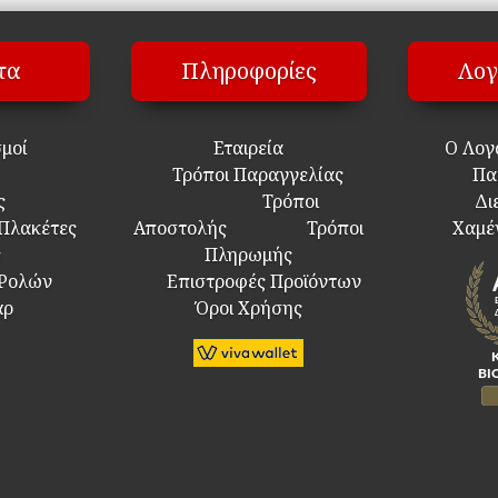
τα
Πληροφορίες
Λογ
σμοί
Εταιρεία
Ο Λογ
Τρόποι Παραγγελίας
Πα
ς
Τρόποι
Δι
 Πλακέτες
Αποστολής
Τρόποι
Χαμέ
ς
Πληρωμής
 Ρολών
Επιστροφές Προϊόντων
άρ
Όροι Χρήσης