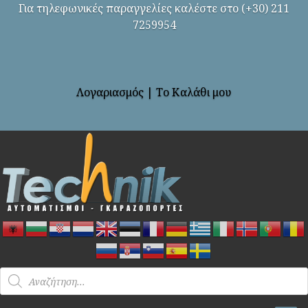
Για τηλεφωνικές παραγγελίες καλέστε στο (+30) 211
7259954
Λογαριασμός
|
Το Καλάθι μου
Products
search