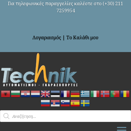
Για τηλεφωνικές παραγγελίες καλέστε στο (+30) 211
7259954
Λογαριασμός
|
Το Καλάθι μου
Products
search