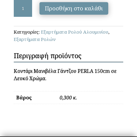
PERLA
Προσθήκη στο καλάθι
PROFIL
-
Κοντάρι
Κατηγορίες:
Εξαρτήματα Ρολού Αλουμινίου
,
Mανιβέλας
Εξαρτήματα Ρολών
Γάντζου
ποσότητα
Περιγραφή προϊόντος
Κοντάρι Μανιβέλα Γάντζου PERLA 150cm σε
Λευκό Χρώμα.
Βάρος
0,300 κ.