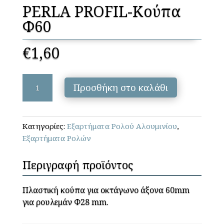
PERLA PROFIL-Κούπα
Φ60
€
1,60
PERLA
Προσθήκη στο καλάθι
PROFIL-
Κούπα
Φ60
Κατηγορίες:
Εξαρτήματα Ρολού Αλουμινίου
,
ποσότητα
Εξαρτήματα Ρολών
Περιγραφή προϊόντος
Πλαστική κούπα για οκτάγωνο άξονα 60mm
για ρουλεμάν Φ28 mm.