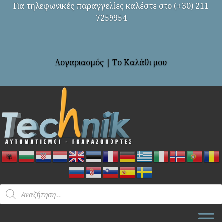
Για τηλεφωνικές παραγγελίες καλέστε στο (+30) 211
7259954
Λογαριασμός
|
Το Καλάθι μου
Products
search