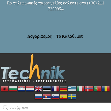
Για τηλεφωνικές παραγγελίες καλέστε στο (+30) 211
7259954
Λογαριασμός
|
Το Καλάθι μου
Products
search