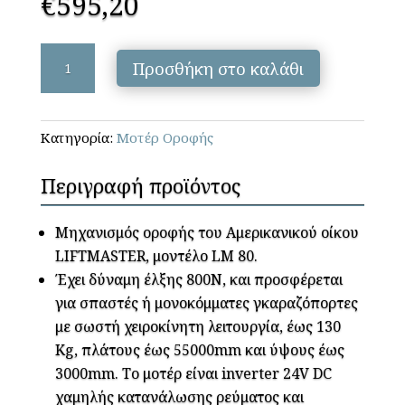
€
595,20
LiftMaster
Προσθήκη στο καλάθι
LM
80
ΚΙΤ
Κατηγορία:
Μοτέρ Οροφής
MyQ
ποσότητα
Περιγραφή προϊόντος
Μηχανισμός οροφής του Αμερικανικού οίκου
LIFTMASTER, μοντέλο LM 80.
Έχει δύναμη έλξης 800Ν, και προσφέρεται
για σπαστές ή μονοκόμματες γκαραζόπορτες
με σωστή χειροκίνητη λειτουργία, έως 130
Kg, πλάτους έως 55000mm και ύψους έως
3000mm. Το μοτέρ είναι inverter 24V DC
χαμηλής κατανάλωσης ρεύματος και