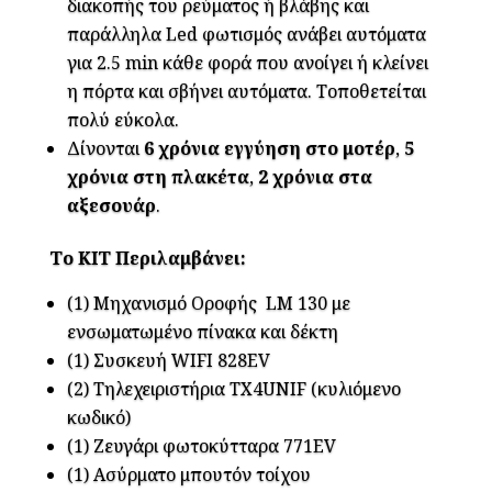
διακοπής του ρεύματος ή βλάβης και
παράλληλα Led φωτισμός ανάβει αυτόματα
για 2.5 min κάθε φορά που ανοίγει ή κλείνει
η πόρτα και σβήνει αυτόματα. Τοποθετείται
πολύ εύκολα.
Δίνονται
6 χρόνια εγγύηση στο μοτέρ
,
5
χρόνια στη πλακέτα
,
2 χρόνια στα
αξεσουάρ
.
Το ΚΙΤ Περιλαμβάνει:
(1) Μηχανισμό Οροφής LM 130 με
ενσωματωμένο πίνακα και δέκτη
(1) Συσκευή WIFI 828EV
(2) Τηλεχειριστήρια TX4UNIF (κυλιόμενο
κωδικό)
(1) Ζευγάρι φωτοκύτταρα 771EV
(1) Ασύρματο μπουτόν τοίχου