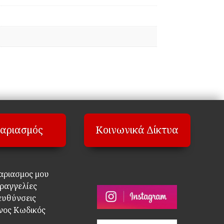
αριασμός
Κοινωνικά Δίκτυα
αριασμος μου
ραγγελίες
ευθύνσεις
νος Κωδικός