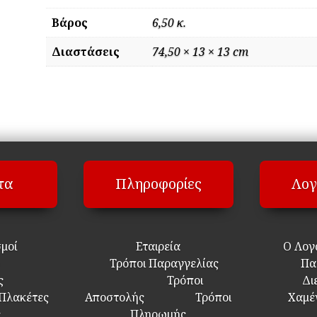
Βάρος
6,50 κ.
Διαστάσεις
74,50 × 13 × 13 cm
τα
Πληροφορίες
Λογ
σμοί
Εταιρεία
Ο Λογ
Τρόποι Παραγγελίας
Πα
ς
Τρόποι
Δι
 Πλακέτες
Αποστολής
Τρόποι
Χαμέ
ς
Πληρωμής