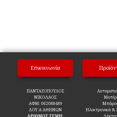
Επικοινωνία
Προϊόν
ΠΑΝΤΑΖΟΠΟΥΛΟΣ
Αυτοματι
ΝΙΚΟΛΑΟΣ
Μοτέρ
ΑΦΜ:
062088489
Μπάρε
ΔΟΥ Α ΑΘΗΝΩΝ
Ηλεκτρονικά &
ΑΡΙΘΜΟΣ ΓΕΜΗ:
Δέκτε