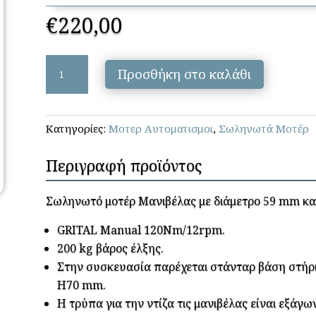
€
220,00
GRITAL
Προσθήκη στο καλάθι
–
CD120M/12,
120
Κατηγορίες:
Μοτερ Αυτοματισμοι
,
Σωληνωτά Μοτέρ
Nm
(ΜΑΝΙΒΕΛΑΣ)
Περιγραφή προϊόντος
ποσότητα
Σωληνωτό μοτέρ Μανιβέλας με διάμετρο 59 mm και
GRITAL Manual 120Nm/12rpm.
200 kg βάρος έλξης.
Στην συσκευασία παρέχεται στάνταρ βάση στήρι
H70 mm.
Η τρύπα για την ντίζα τις μανιβέλας είναι εξάγ