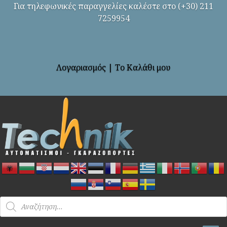
Για τηλεφωνικές παραγγελίες καλέστε στο (+30) 211
7259954
Λογαριασμός
|
Το Καλάθι μου
Products
search