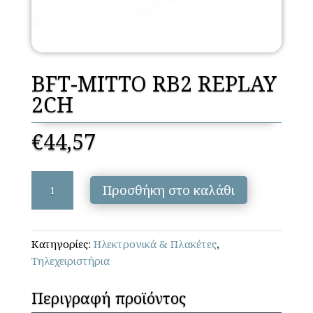
BFT-MITTO RB2 REPLAY
2CH
€
44,57
BFT-
Προσθήκη στο καλάθι
MITTO
RB2
REPLAY
Κατηγορίες:
Ηλεκτρονικά & Πλακέτες
,
2CH
Τηλεχειριστήρια
ποσότητα
Περιγραφή προϊόντος