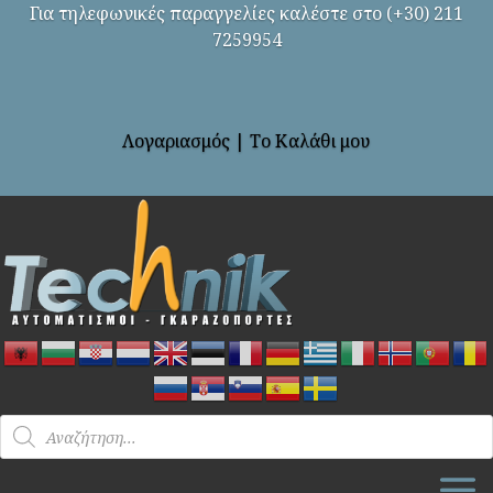
Για τηλεφωνικές παραγγελίες καλέστε στο (+30) 211
7259954
Λογαριασμός
|
Το Καλάθι μου
Products
search