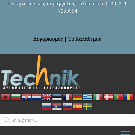
Για τηλεφωνικές παραγγελίες καλέστε στο (+30) 211
7259954
Λογαριασμός
|
Το Καλάθι μου
Products
search