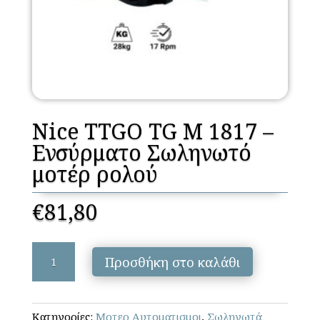
Nice TTGO TG M 1817 –
Ενσύρματο Σωληνωτό
μοτέρ ρολού
€
81,80
Nice
Προσθήκη στο καλάθι
TTGO
TG
M
Κατηγορίες:
Μοτερ Αυτοματισμοι
,
Σωληνωτά
1817