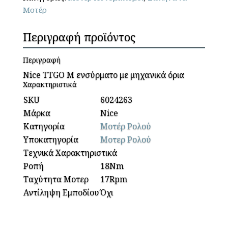
Μοτέρ
-
Ενσύρματο
Περιγραφή προϊόντος
Σωληνωτό
μοτέρ
ρολού
Περιγραφή
ποσότητα
Nice TTGO M ενσύρματο με μηχανικά όρια
Χαρακτηριστικά
SKU
6024263
Μάρκα
Nice
Κατηγορία
Μοτέρ Ρολού
Υποκατηγορία
Μοτερ Ρολού
Τεχνικά Χαρακτηριστικά
Ροπή
18Nm
Ταχύτητα Μοτερ
17Rpm
Αντίληψη Εμποδίου
Όχι