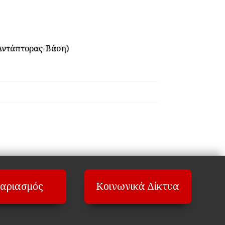
Αντάπτορας-Βάση)
αριασμός
Κοινωνικά Δίκτυα