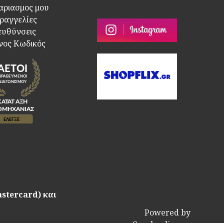
αριασμος μου
ραγγελίες
ευθύνσεις
νος Κωδικός
astercard) και
Powered by