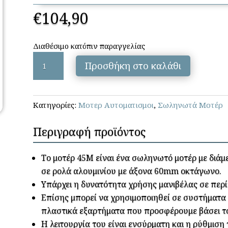
€
104,90
Διαθέσιμο κατόπιν παραγγελίας
PERLA
Προσθήκη στο καλάθι
PROFIL
-
PM45M
Κατηγορίες:
Μοτερ Αυτοματισμοι
,
Σωληνωτά Μοτέρ
40Nm
ΜΑΝΙΒΕΛΑΣ
Περιγραφή προϊόντος
ποσότητα
Το μοτέρ 45Μ είναι ένα σωληνωτό μοτέρ με διά
σε ρολά αλουμινίου με άξονα 60mm οκτάγωνο.
Υπάρχει η δυνατότητα χρήσης μανιβέλας σε περ
Επίσης μπορεί να χρησιμοποιηθεί σε συστήματα
πλαστικά εξαρτήματα που προσφέρουμε βάσει τ
Η λειτουργία του είναι ενσύρματη και η ρύθμιση 