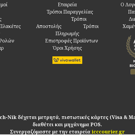
σμοί
Εταιρεία
Ο Λογ
Τρόποι Παραγγελίας
Πα
ς
Τρόποι
Δι
 Πλακέτες
Αποστολής
Τρόποι
Χαμέ
ς
Πληρωμής
 Ρολών
Επιστροφές Προϊόντων
άρ
Όροι Χρήσης
ch-Nik δέχεται μετρητά, πιστωτικές κάρτες (Visa & M
διαθέτει και μηχάνημα POS.
Συνεργαζόμαστε με την εταιρεία
icccourier.gr