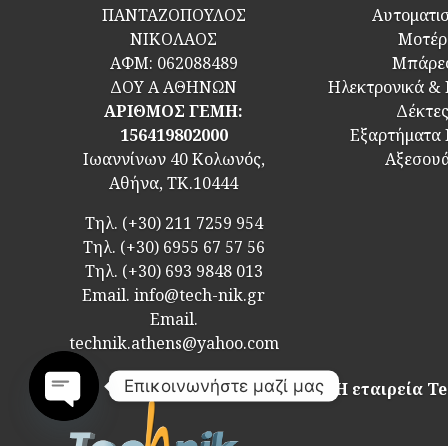
ΠΑΝΤΑΖΟΠΟΥΛΟΣ
Αυτοματι
ΝΙΚΟΛΑΟΣ
Μοτέρ
ΑΦΜ:
062088489
Μπάρε
ΔΟΥ Α ΑΘΗΝΩΝ
Ηλεκτρονικά &
ΑΡΙΘΜΟΣ ΓΕΜΗ:
Δέκτε
156419802000
Εξαρτήματα
Ιωαννίνων 40 Κολωνός,
Αξεσου
Αθήνα, ΤΚ.10444
Τηλ.
(+30) 211 7259 954
Τηλ.
(+30) 6955 67 57 56
Τηλ.
(+30) 693 9848 013
Email.
info@tech-nik.gr
Email.
technik.athens@yahoo.com
Επικοινωνήστε μαζί μας
Η εταιρεία Te
Open
chaty