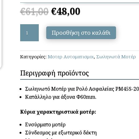
Original
Η
€
61,00
€
48,00
price
τρέχουσα
was:
τιμή
PERLA
€61,00.
είναι:
Προσθήκη στο καλάθι
PROFIL
€48,00.
-
PM45S
Κατηγορίες:
Μοτερ Αυτοματισμοι
,
Σωληνωτά Μοτέρ
20Nm
ποσότητα
Περιγραφή προϊόντος
Σωληνωτό Μοτέρ για Ρολό Ασφαλείας PM45S-20
Κατάλληλο για άξονα Φ
60mm.
Κύρια χαρακτηριστικά μοτέρ:
Ενσύρματο μοτέρ
Σύνδεσμος με εξωτερικό δέκτη