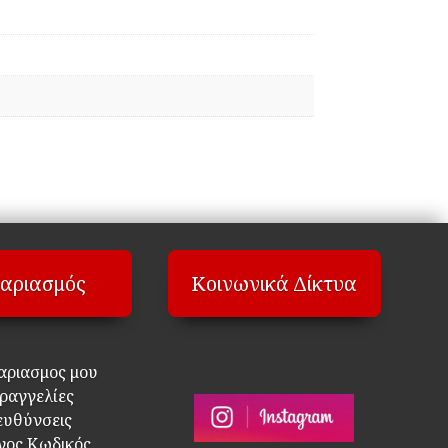
αριασμός
Κοινωνικά Δίκτυα
αριασμος μου
ραγγελίες
ευθύνσεις
νος Κωδικός