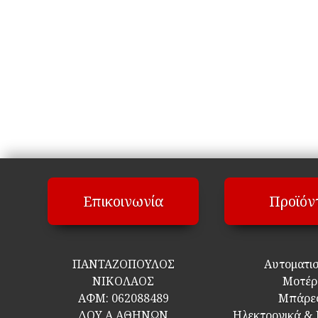
Επικοινωνία
Προϊόν
ΠΑΝΤΑΖΟΠΟΥΛΟΣ
Αυτοματι
ΝΙΚΟΛΑΟΣ
Μοτέρ
ΑΦΜ:
062088489
Μπάρε
ΔΟΥ Α ΑΘΗΝΩΝ
Ηλεκτρονικά &