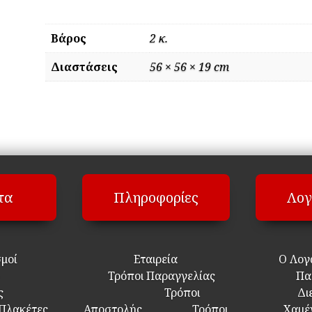
Βάρος
2 κ.
Διαστάσεις
56 × 56 × 19 cm
τα
Πληροφορίες
Λογ
σμοί
Εταιρεία
Ο Λογ
Τρόποι Παραγγελίας
Πα
ς
Τρόποι
Δι
 Πλακέτες
Αποστολής
Τρόποι
Χαμέ