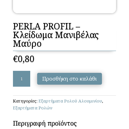
PERLA PROFIL –
Κλείδωμα Μανιβέλας
Μαύρο
€
0,80
PERLA
Προσθήκη στο καλάθι
PROFIL
-
Κλείδωμα
Κατηγορίες:
Εξαρτήματα Ρολού Αλουμινίου
,
Μανιβέλας
Εξαρτήματα Ρολών
Μαύρο
ποσότητα
Περιγραφή προϊόντος