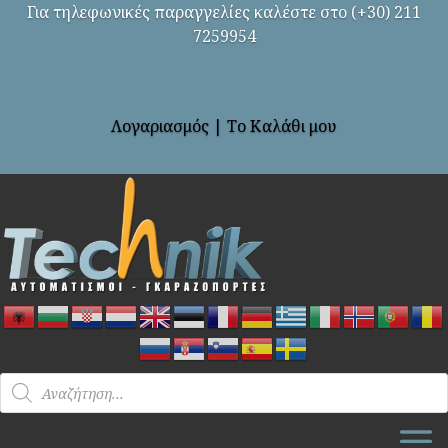
Για τηλεφωνικές παραγγελίες καλέστε στο (+30) 211
7259954
Λογαριασμός
|
Το Καλάθι μου
Products
search