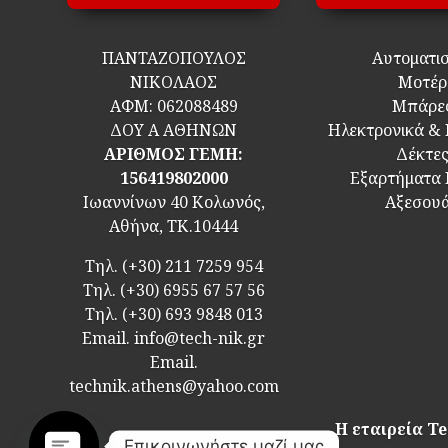
ΠΑΝΤΑΖΟΠΟΥΛΟΣ
Αυτοματι
ΝΙΚΟΛΑΟΣ
Μοτέρ
ΑΦΜ:
062088489
Μπάρε
ΔΟΥ Α ΑΘΗΝΩΝ
Ηλεκτρονικά &
ΑΡΙΘΜΟΣ ΓΕΜΗ:
Δέκτε
156419802000
Εξαρτήματα
Ιωαννίνων 40 Κολωνός,
Αξεσου
Αθήνα, ΤΚ.10444
Τηλ.
(+30) 211 7259 954
Τηλ.
(+30) 6955 67 57 56
Τηλ.
(+30) 693 9848 013
Email.
info@tech-nik.gr
Email.
technik.athens@yahoo.com
Η εταιρεία Te
Επικοινωνήστε μαζί μας