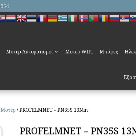
9954
Μοτερ Αυτοματισμοι
Μοτερ WIFI
Μπάρες
Ηλεκ
Εξαρ
 Μοτέρ
/ PROFELMNET – PN35S 13Nm
PROFELMNET – PN35S 13