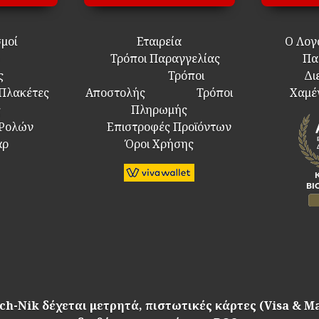
σμοί
Εταιρεία
Ο Λογ
Τρόποι Παραγγελίας
Πα
ς
Τρόποι
Δι
 Πλακέτες
Αποστολής
Τρόποι
Χαμέ
ς
Πληρωμής
 Ρολών
Επιστροφές Προϊόντων
άρ
Όροι Χρήσης
ch-Nik δέχεται μετρητά, πιστωτικές κάρτες (Visa & M