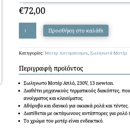
€
72,00
PROFELMNET
Προσθήκη στο καλάθι
-
PN35S
13Nm
Κατηγορίες:
Μοτερ Αυτοματισμοι
,
Σωληνωτά Μοτέρ
ποσότητα
Περιγραφή προϊόντος
Σωληνωτο Μοτέρ Απλό, 230V, 13 newton.
Διαθέτει μηχανικούς τερματικούς διακόπτες, πο
ανοίγματος και κλεισίματος.
Αθόρυβο και ιδανικό για οικιακά ρολά και τέντες.
Διατίθεται με οκτάγωνους αντάπτορες για ρολό 
Το χρώμα του μοτέρ είναι ενδεικτικό.