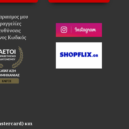
αριασμος μου
ραγγελίες
ευθύνσεις
νος Κωδικός
astercard) και