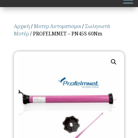
Αρχική
/
Μοτερ Αυτοματισμοι
/
Σωληνωτά
Μοτέρ
/ PROFELMNET – PN45S 60Nm