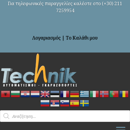
Για τηλεφωνικές παραγγελίες καλέστε στο (+30) 211
7259954
Λογαριασμός
|
Το Καλάθι μου
Products
search