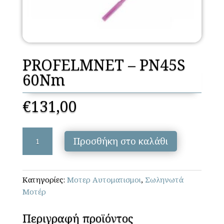
PROFELMNET – PN45S
60Nm
€
131,00
PROFELMNET
Προσθήκη στο καλάθι
-
PN45S
60Nm
Κατηγορίες:
Μοτερ Αυτοματισμοι
,
Σωληνωτά
ποσότητα
Μοτέρ
Περιγραφή προϊόντος