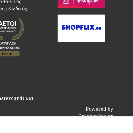
ευθύνσεις
νος Κωδικός
astercard) και
Powered by
Greekonline.gr