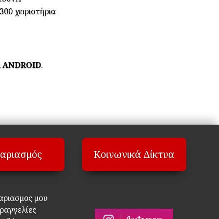
0 χειριστήρια
ι
ANDROID
.
αριασμός
Κοινωνικά Δίκτυα
αριασμος μου
ραγγελίες