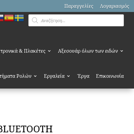
Παραγγελίες
Λογαριασμός
Products
search
τρονικά & Πλακέτες
Αξεσουάρ όλων των ειδών
τήματα Ρολών
Εργαλεία
Έργα
Επικοινωνία
C BLUETOOTH