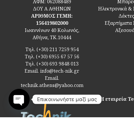
ΑΦΜ:
062088489
Μπάρε
ΔΟΥ Α ΑΘΗΝΩΝ
Ηλεκτρονικά &
ΑΡΙΘΜΟΣ ΓΕΜΗ:
Δέκτε
156419802000
Εξαρτήματα
Ιωαννίνων 40 Κολωνός,
Αξεσου
Αθήνα, ΤΚ.10444
Τηλ.
(+30) 211 7259 954
Τηλ.
(+30) 6955 67 57 56
Τηλ.
(+30) 693 9848 013
Email.
info@tech-nik.gr
Email.
technik.athens@yahoo.com
Η εταιρεία Te
Επικοινωνήστε μαζί μας
Open
chaty