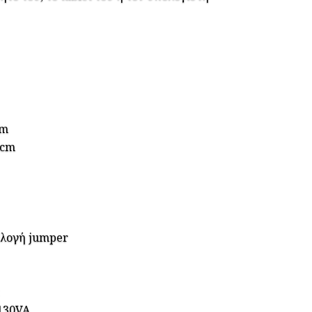
cm
5cm
λογή jumper
130VA