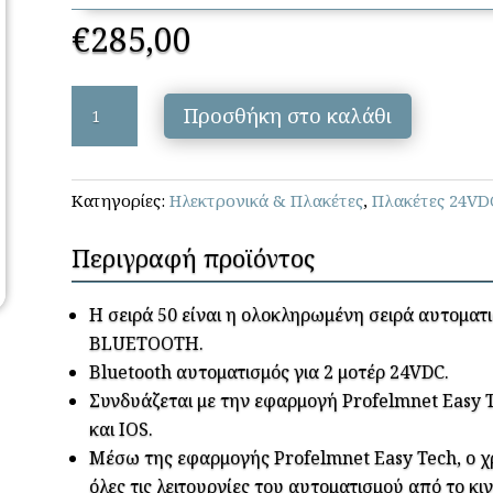
€
285,00
Profelmnet
Προσθήκη στο καλάθι
-
5150
24VDC
Κατηγορίες:
Ηλεκτρονικά & Πλακέτες
,
Πλακέτες 24VD
BLUETOOTH
ποσότητα
Περιγραφή προϊόντος
Η σειρά 50 είναι η ολοκληρωμένη σειρά αυτοματ
BLUETOOTH.
Bluetooth αυτοματισμός για 2 μοτέρ 24VDC.
Συνδυάζεται με την εφαρμογή Profelmnet Easy T
και IOS.
Μέσω της εφαρμoγής Profelmnet Easy Tech, ο χρ
όλες τις λειτουργίες του αυτοματισμού από το κι