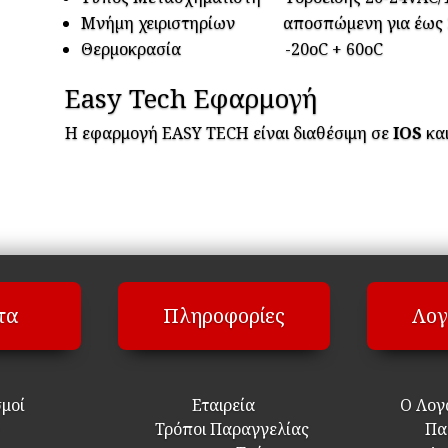
Μνήµη χειριστηρίων αποσπώµενη για έως 30
Θερµοκρασία -20oC + 60oC
Easy Tech Εφαρμογή
Η εφαρμογή EASY TECH είναι διαθέσιμη σε
IOS
κα
τα
Πληροφορίες
Λογ
σμοί
Εταιρεία
Ο Λογ
Τρόποι Παραγγελίας
Πα