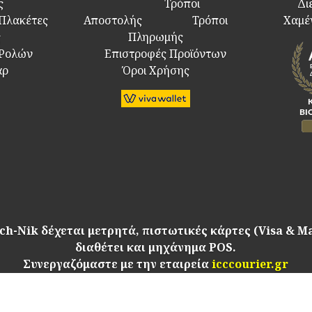
ς
Τρόποι
Δι
 Πλακέτες
Αποστολής
Τρόποι
Χαμέ
ς
Πληρωμής
 Ρολών
Επιστροφές Προϊόντων
άρ
Όροι Χρήσης
ch-Nik δέχεται μετρητά, πιστωτικές κάρτες (Visa & M
διαθέτει και μηχάνημα POS.
Συνεργαζόμαστε με την εταιρεία
icccourier.gr
Copyright © 2021. Tech-nik.gr
All rights reserved.