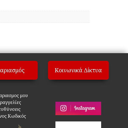
αριασμός
Κοινωνικά Δίκτυα
αριασμος μου
ραγγελίες
ευθύνσεις
νος Κωδικός