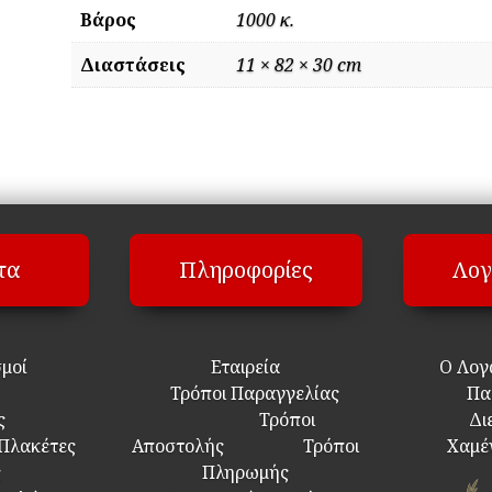
Βάρος
1000 κ.
Διαστάσεις
11 × 82 × 30 cm
τα
Πληροφορίες
Λογ
σμοί
Εταιρεία
Ο Λογ
Τρόποι Παραγγελίας
Πα
ς
Τρόποι
Δι
 Πλακέτες
Αποστολής
Τρόποι
Χαμέ
ς
Πληρωμής