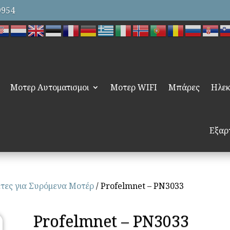
9954
Μοτερ Αυτοματισμοι
Μοτερ WIFI
Μπάρες
Ηλεκ
Εξαρ
τες για Συρόμενα Μοτέρ
/ Profelmnet – PN3033
Profelmnet – PN3033