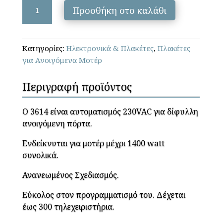
Profelmnet
Προσθήκη στο καλάθι
3614
-
Aυτοματισμός
Κατηγορίες:
Ηλεκτρονικά & Πλακέτες
,
Πλακέτες
για
για Ανοιγόμενα Μοτέρ
δίφυλλη
ανοιγόμενη
Περιγραφή προϊόντος
πόρτα
ποσότητα
O 3614 είναι αυτοματισμός 230VAC για δίφυλλη
ανοιγόμενη πόρτα.
Ενδείκνυται για μοτέρ μέχρι 1400 watt
συνολικά.
Ανανεωμένος Σχεδιασμός.
Εύκολος στον προγραμματισμό του. Δέχεται
έως 300 τηλεχειριστήρια.