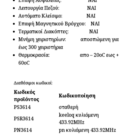
Επαφή Ασφαλείας: ΝΑΙ
Λειτουργία Πεζού: ΝΑΙ
Αυτόματο Κλείσιμο: ΝΑΙ
Επαφή Μαγνητικού Βρόγχου: ΝΑΙ
Τερματικοί Διακόπτες: ΝΑΙ
Μνήµη χειριστηρίων: αποσπώµενη για
έως 300 χειριστήρια
Θερµοκρασία: απο – 20oC εως +
60oC
Διαθέσιμοι κωδικοί:
Κωδικός
Κωδικοποίηση
προϊόντος
PS3614
σταθερή
keeloq κυλιόμενη
PSR3614
433.92MHz
PN3614
pn κυλιόμενη 433.92MHz