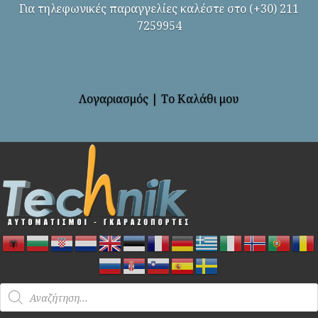
Για τηλεφωνικές παραγγελίες καλέστε στο (+30) 211
7259954
Λογαριασμός
|
Το Καλάθι μου
Products
search