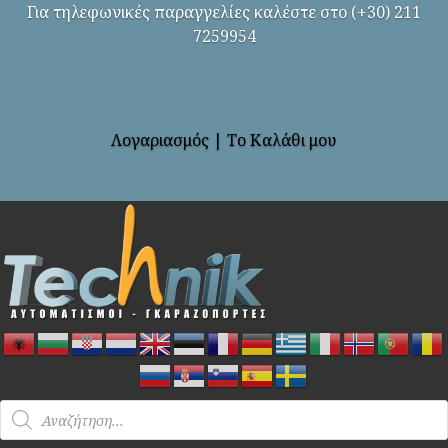
Για τηλεφωνικές παραγγελίες καλέστε στο (+30) 211
7259954
Λογαριασμός
|
Το Καλάθι μου
Products
search