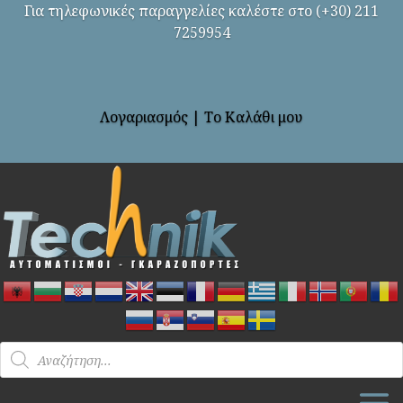
Για τηλεφωνικές παραγγελίες καλέστε στο (+30) 211
7259954
Λογαριασμός
|
Το Καλάθι μου
Products
search