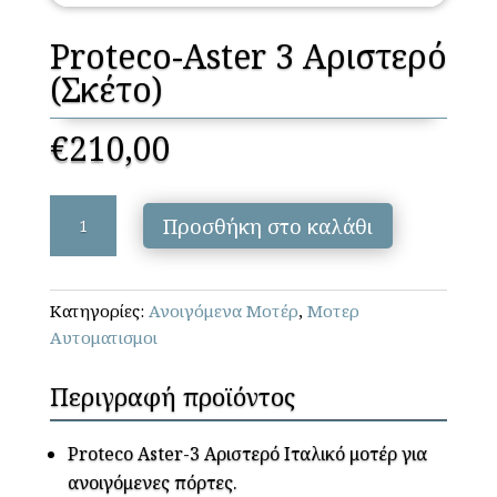
Proteco-Aster 3 Αριστερό
(Σκέτο)
€
210,00
Proteco-
Προσθήκη στο καλάθι
Aster
3
Αριστερό
Κατηγορίες:
Ανοιγόμενα Μοτέρ
,
Μοτερ
(Σκέτο)
Αυτοματισμοι
ποσότητα
Περιγραφή προϊόντος
Proteco Aster-3 Αριστερό Iταλικό μοτέρ για
ανοιγόμενες πόρτες.