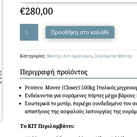
€
280,00
Proteco
Προσθήκη στο καλάθι
-
Mover
(Closer)
Κατηγορίες:
Μοτερ Αυτοματισμοι
,
Συρόμενα Μοτερ
500-
KIT
Περιγραφή προϊόντος
ποσότητα
Proteco Mover (Closer) 500kg Ιταλικός μηχανι
Ενδείκνυται για συρόμενες πόρτες μέχρι βάρους 
Εσωτερικά το μοτέρ, περιέχει συνδεδεμένο τον α
απαιτήσεις της ασφαλούς λειτουργίας της συρόμ
Το ΚΙΤ Περιλαμβάνει: