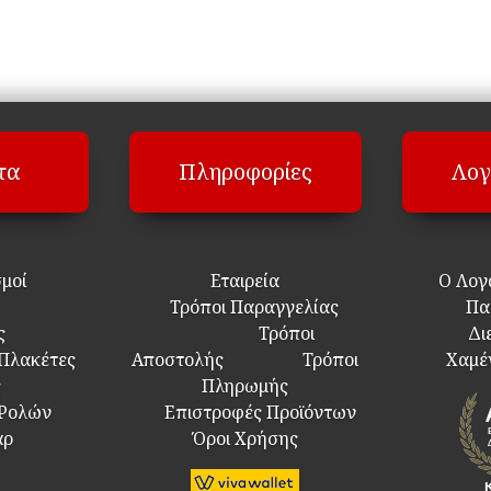
τα
Πληροφορίες
Λογ
σμοί
Εταιρεία
Ο Λογ
Τρόποι Παραγγελίας
Πα
ς
Τρόποι
Δι
 Πλακέτες
Αποστολής
Τρόποι
Χαμέ
ς
Πληρωμής
 Ρολών
Επιστροφές Προϊόντων
άρ
Όροι Χρήσης