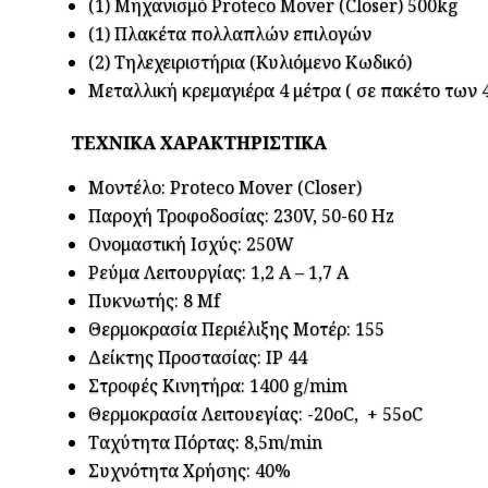
(1) Μηχανισμό Proteco Mover (Closer) 500kg
(1) Πλακέτα πολλαπλών επιλογών
(2) Τηλεχειριστήρια (Κυλιόμενο Κωδικό)
Μεταλλική κρεμαγιέρα 4 μέτρα ( σε πακέτο των 4
ΤΕΧΝΙΚΑ ΧΑΡΑΚΤΗΡΙΣΤΙΚΑ
Μοντέλο: Proteco Mover (Closer)
Παροχή Τροφοδοσίας: 230V, 50-60 Hz
Ονομαστική Ισχύς: 250W
Ρεύμα Λειτουργίας: 1,2 Α – 1,7 Α
Πυκνωτής: 8 Μf
Θερμοκρασία Περιέλιξης Μοτέρ: 155
Δείκτης Προστασίας: IP 44
Στροφές Κινητήρα: 1400 g/mim
Θερμοκρασία Λειτουεγίας: -20oC, + 55oC
Ταχύτητα Πόρτας: 8,5m/min
Συχνότητα Χρήσης: 40%