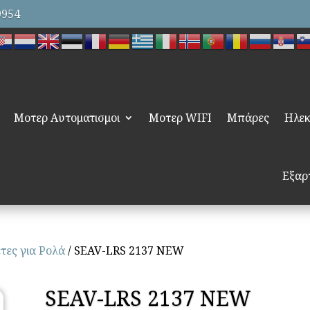
9954
Μοτερ Αυτοματισμοι
Μοτερ WIFI
Μπάρες
Ηλεκ
Εξαρ
τες για Ρολά
/ SEAV-LRS 2137 NEW
SEAV-LRS 2137 NEW