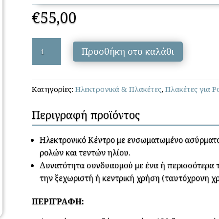
€
55,00
SEAV-
Προσθήκη στο καλάθι
LRS
2137
NEW
Κατηγορίες:
Ηλεκτρονικά & Πλακέτες
,
Πλακέτες για Ρ
ποσότητα
Περιγραφή προϊόντος
Ηλεκτρονικό Κέντρο με ενσωματωμένο ασύρματο 
ρολών και τεντών ηλίου.
Δυνατότητα συνδυασμού με ένα ή περισσότερα τ
την ξεχωριστή ή κεντρική χρήση (ταυτόχρονη 
ΠΕΡΙΓΡΑΦΗ: