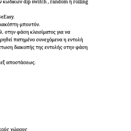
κωδικών dip switch , random ή rolling
BeEasy.
ιακόπτη-μπουτόν.
. στην φάση κλεισίματος για να
ηρηθεί πατημένο συνεχόμενα η εντολή
ίπτωση διακοπής της εντολής στην φάση
 εξ αποστάσεως.
ικούς χώρους