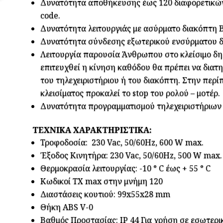
Δυνατότητα αποθήκευσης έως 120 διαφορετικών 
code.
Δυνατότητα λειτουργιάς με ασύρματo διακόπτη 
Δυνατότητα σύνδεσης εξωτερικού ενσύρματου δ
Λειτουργία παρουσία Άνθρωπου στο κλείσιμο δηλ
επιτευχθεί η κίνηση καθόδου θα πρέπει να διατ
του τηλεχειριστήριου ή του διακόπτη. Στην περ
κλεισίματος προκαλεί το stop του ρολού – μοτέρ.
Δυνατότητα προγραμματισμού τηλεχειριστήριων
ΤΕΧΝΙΚΑ ΧΑΡΑΚΤΗΡΙΣΤΙΚΑ:
Τροφοδοσία: 230 Vac, 50/60Hz, 600 W max.
Έξοδος Κινητήρα: 230 Vac, 50/60Hz, 500 W max.
Θερμοκρασία λειτουργίας: -10 ° C έως + 55 ° C
Κωδικοί ΤΧ max στην μνήμη 120
Διαστάσεις κουτιού: 99x55x28 mm
Θήκη ABS V-0
Βαθμός Προστασίας: IP 44 Για χρήση σε εσωτερ