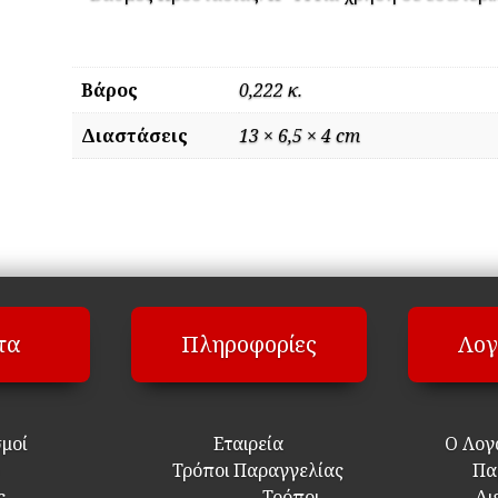
Βάρος
0,222 κ.
Διαστάσεις
13 × 6,5 × 4 cm
τα
Πληροφορίες
Λογ
σμοί
Εταιρεία
Ο Λογ
Τρόποι Παραγγελίας
Πα
ς
Τρόποι
Δι