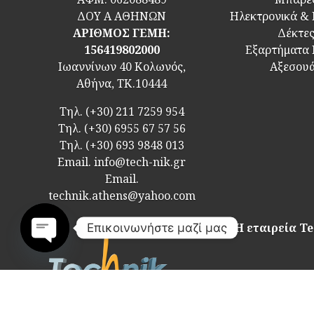
ΔΟΥ Α ΑΘΗΝΩΝ
Ηλεκτρονικά &
ΑΡΙΘΜΟΣ ΓΕΜΗ:
Δέκτε
156419802000
Εξαρτήματα
Ιωαννίνων 40 Κολωνός,
Αξεσου
Αθήνα, ΤΚ.10444
Τηλ.
(+30) 211 7259 954
Τηλ.
(+30) 6955 67 57 56
Τηλ.
(+30) 693 9848 013
Email.
info@tech-nik.gr
Email.
technik.athens@yahoo.com
Η εταιρεία Te
Επικοινωνήστε μαζί μας
Open
chaty