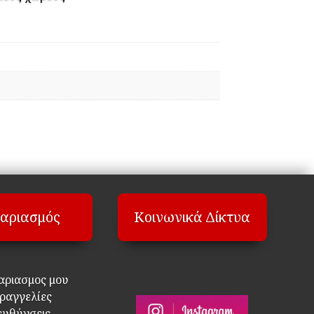
αριασμός
Κοινωνικά Δίκτυα
αριασμος μου
ραγγελίες
ευθύνσεις