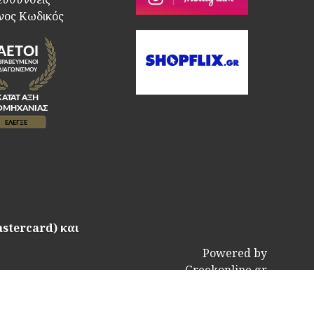
νος Κωδικός
astercard) και
Powered by
Greekonline.gr