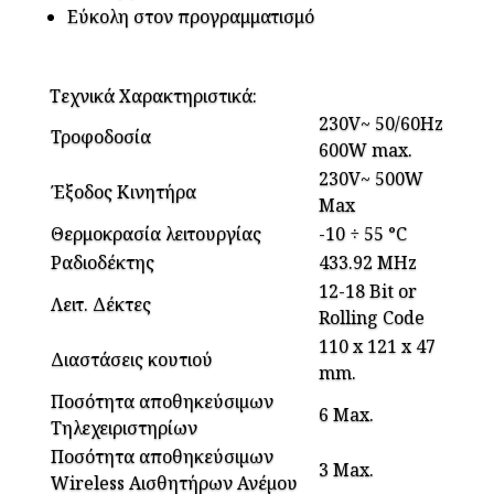
Εύκολη στον προγραμματισμό
Τεχνικά Χαρακτηριστικά:
230V~ 50/60Hz
Τροφοδοσία
600W max.
230V~ 500W
Έξοδος Κινητήρα
Max
Θερμοκρασία λειτουργίας
-10 ÷ 55 °C
Ραδιοδέκτης
433.92 MHz
12-18 Bit or
Λειτ. Δέκτες
Rolling Code
110 x 121 x 47
Διαστάσεις κουτιού
mm.
Ποσότητα αποθηκεύσιµων
6 Max.
Τηλεχειριστηρίων
Ποσότητα αποθηκεύσιµων
3 Max.
Wireless Αισθητήρων Ανέµου