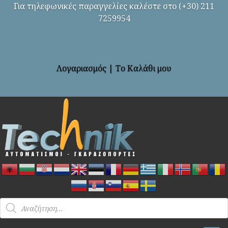
Για τηλεφωνικές παραγγελίες καλέστε στο (+30) 211
7259954
Λογαριασμός
|
Το Καλάθι μου
Products
search