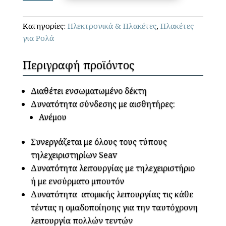
2215
-
Κατηγορίες:
Ηλεκτρονικά & Πλακέτες
,
Πλακέτες
Ηλεκτρονική
για Ρολά
πλακέτα
για
Περιγραφή προϊόντος
τον
αυτοματισμό
τεντών
Διαθέτει ενσωματωμένο δέκτη
ή
Δυνατότητα σύνδεσης με αισθητήρες:
συστημάτων
Ανέμου
σκίασης
ποσότητα
Συνεργάζεται με όλους τους τύπους
τηλεχειριστηρίων Seav
Δυνατότητα λειτουργίας με τηλεχειριστήριο
ή με ενσύρματο μπουτόν
Δυνατότητα ατομικής λειτουργίας τις κάθε
τέντας η ομαδοποίησης για την ταυτόχρονη
λειτουργία πολλών τεντών