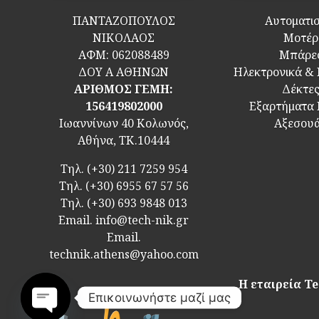
ΠΑΝΤΑΖΟΠΟΥΛΟΣ
Αυτοματι
ΝΙΚΟΛΑΟΣ
Μοτέρ
ΑΦΜ:
062088489
Μπάρε
ΔΟΥ Α ΑΘΗΝΩΝ
Ηλεκτρονικά &
ΑΡΙΘΜΟΣ ΓΕΜΗ:
Δέκτε
156419802000
Εξαρτήματα
Ιωαννίνων 40 Κολωνός,
Αξεσου
Αθήνα, ΤΚ.10444
Τηλ.
(+30) 211 7259 954
Τηλ.
(+30) 6955 67 57 56
Τηλ.
(+30) 693 9848 013
Email.
info@tech-nik.gr
Email.
technik.athens@yahoo.com
Η εταιρεία Te
Επικοινωνήστε μαζί μας