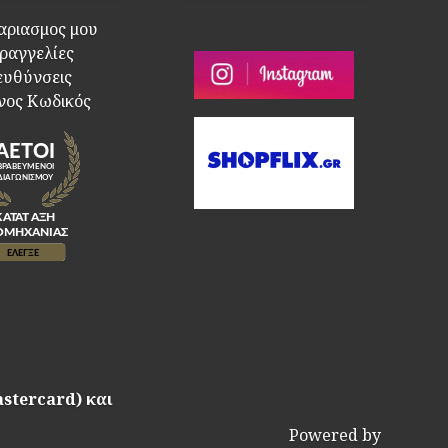
αριασμος μου
ραγγελίες
ευθύνσεις
νος Κωδικός
astercard) και
Powered by