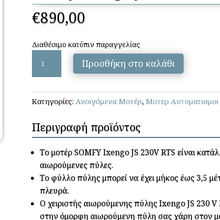
€
890,00
Διαθέσιμο κατόπιν παραγγελίας
Somfy-
Προσθήκη στο καλάθι
Ixengo
JS
230V
Κατηγορίες:
Ανοιγόμενα Μοτέρ
,
Μοτερ Αυτοματισμοι
ECO
Comfort
Περιγραφή προϊόντος
RTS
(ΚΙΤ)
ποσότητα
Το μοτέρ SOMFY Ixengo JS 230V RTS είναι κατάλ
αιωρούμενες πύλες.
Το φύλλο πύλης μπορεί να έχει μήκος έως 3,5 μέτ
πλευρά.
Ο χειριστής αιωρούμενης πύλης Ixengo JS 230 V
στην όμορφη αιωρούμενη πύλη σας χάρη στον μο