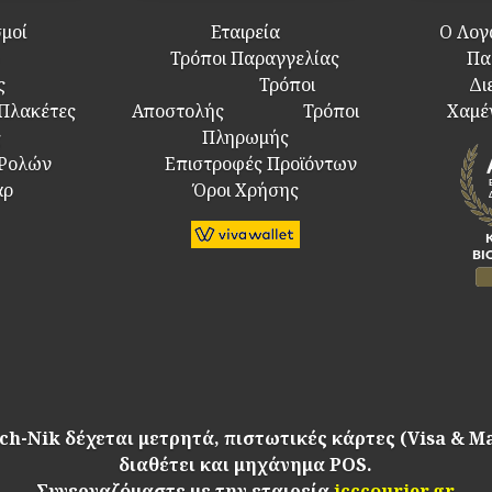
σμοί
Εταιρεία
Ο Λογ
Τρόποι Παραγγελίας
Πα
ς
Τρόποι
Δι
 Πλακέτες
Αποστολής
Τρόποι
Χαμέ
ς
Πληρωμής
 Ρολών
Επιστροφές Προϊόντων
άρ
Όροι Χρήσης
ch-Nik δέχεται μετρητά, πιστωτικές κάρτες (Visa & M
διαθέτει και μηχάνημα POS.
Συνεργαζόμαστε με την εταιρεία
icccourier.gr