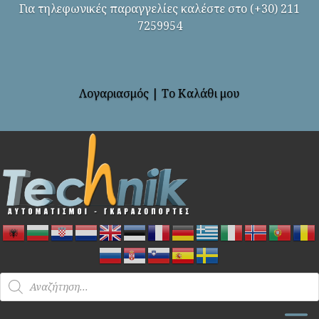
Για τηλεφωνικές παραγγελίες καλέστε στο (+30) 211
7259954
Λογαριασμός
|
Το Καλάθι μου
Products
search