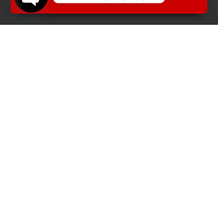
Open
chaty