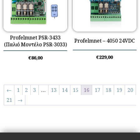
Profelmnet PSR-3433
Profelmnet – 4050 24VDC
(Παλιό Μοντέλο PSR-3033)
€
229,00
€
86,00
←
1
2
3
…
13
14
15
16
17
18
19
20
21
→