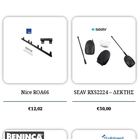
Nice ROA66
SEAV RXS2224 – ΔΕΚΤΗΣ
€
12,02
€
50,00