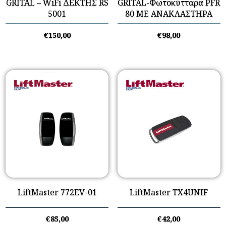
GRITAL – WiFi ΔΕΚΤΗΣ RS
GRITAL-Φωτοκύτταρα PFR
5001
80 ΜΕ ΑΝΑΚΛΑΣΤΗΡΑ
€
150,00
€
98,00
LiftMaster 772EV-01
LiftMaster TX4UNIF
€
85,00
€
42,00