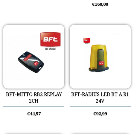
€
160,00
BFT-MITTO RB2 REPLAY
BFT-RADIUS LED BT A R1
2CH
24V
€
44,57
€
92,99