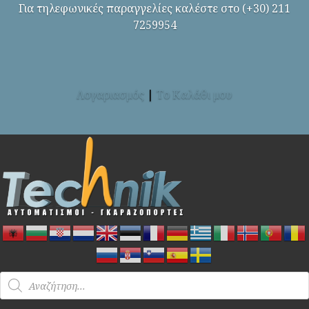
Για τηλεφωνικές παραγγελίες καλέστε στο (+30) 211
7259954
Λογαριασμός
|
Το Καλάθι μου
Products
search