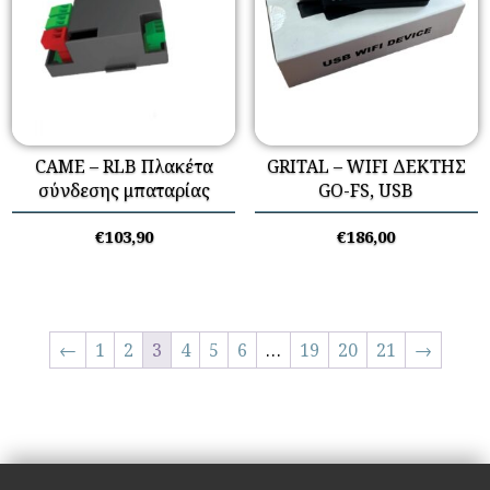
CAME – RLB Πλακέτα
GRITAL – WIFI ΔΕΚΤΗΣ
σύνδεσης μπαταρίας
GO-FS, USB
€
103,90
€
186,00
←
1
2
3
4
5
6
…
19
20
21
→